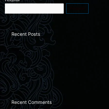
Pesquisar
Recent Posts
(sem título)
(sem título)
(sem título)
(sem título)
(sem título)
Recent Comments