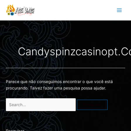
Ir
Pesquisar
para
por:
o
conteúdo
Candyspinzcasinopt.
Parece que não conseguimos encontrar o que você está
procurando. Talvez fazer uma pesquisa possa ajudar.
Pesquisar