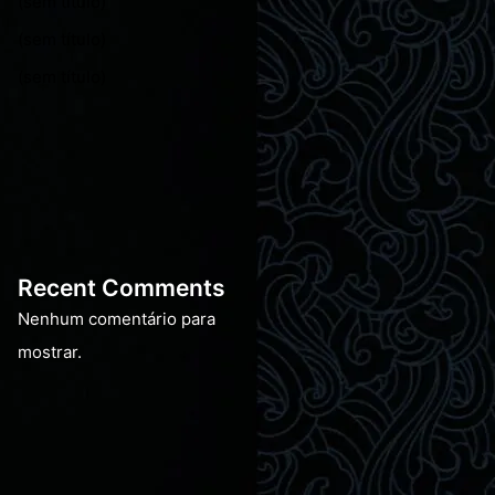
(sem título)
(sem título)
(sem título)
Recent Comments
Nenhum comentário para
mostrar.