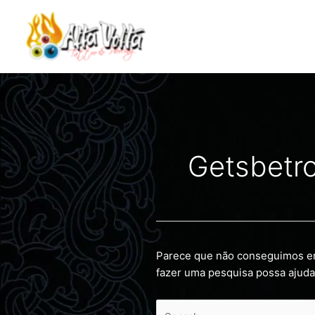
Ir
Pesquisar
para
por:
o
conteúdo
Getsbetr
Parece que não conseguimos en
fazer uma pesquisa possa ajuda